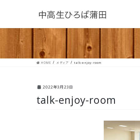
コ
ナ
ン
ビ
テ
ゲ
ン
ー
ツ
シ
へ
ョ
ス
ン
キ
に
ッ
移
プ
動
HOME
メディア
talk-enjoy-room
2022年3月23日
talk-enjoy-room