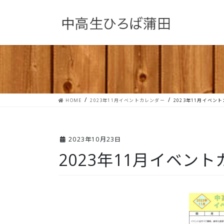
コ
ナ
ン
ビ
テ
ゲ
ン
ー
ツ
シ
へ
ョ
ス
ン
キ
に
ッ
移
プ
動
HOME
2023年11月イベントカレンダー
2023年11月イベン
2023年10月23日
2023年11月イベン