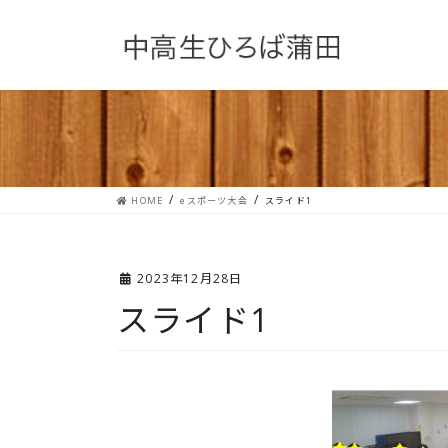
コ
ナ
ン
ビ
テ
ゲ
ン
ー
ツ
シ
へ
ョ
ス
ン
キ
に
ッ
移
プ
動
HOME
eスポーツ大会
スライド1
2023年12月28日
スライド1