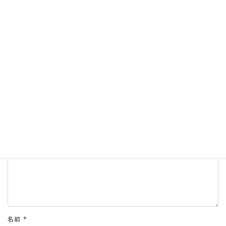
コメントを残す
メールアドレスが公開されることはありません。
*
が付いている欄は
必須項目です
コメント
*
名前
*