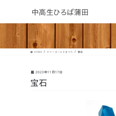
コ
ナ
ン
ビ
テ
ゲ
ン
ー
ツ
シ
へ
ョ
ス
ン
キ
に
ッ
移
プ
動
HOME
マリーゴールドまつり
宝石
2023年11月17日
宝石