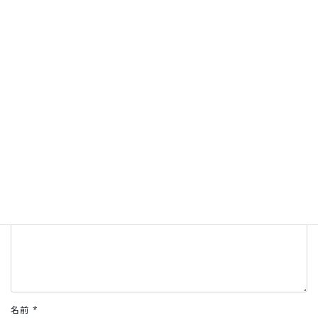
コメントを残す
メールアドレスが公開されることはありません。
*
が付いている欄は
必須項目です
コメント
*
名前
*