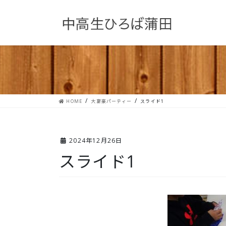
コ
ナ
ン
ビ
テ
ゲ
ン
ー
ツ
シ
へ
ョ
ス
ン
キ
に
ッ
移
プ
動
HOME
大富豪パーティー
スライド1
2024年12月26日
スライド1