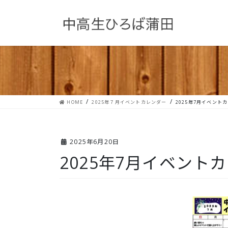
コ
ナ
ン
ビ
テ
ゲ
ン
ー
ツ
シ
へ
ョ
ス
ン
キ
に
ッ
移
プ
動
HOME
2025年７月イベントカレンダー
2025年7月イベント
2025年6月20日
2025年7月イベント