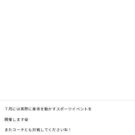
次回に向けて練習します🥲
学年や学校が違ってもeスポーツを通して
仲良く一緒に楽しむ姿は素晴らしいですね！
７月には実際に身体を動かすスポーツイベントを
開催します😁
またコーチとも対戦してくださいね！